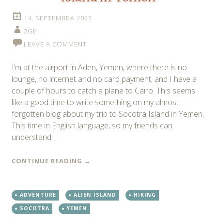
14. SEPTEMBRA 2023
2GE
LEAVE A COMMENT
I’m at the airport in Aden, Yemen, where there is no
lounge, no internet and no card payment, and I have a
couple of hours to catch a plane to Cairo. This seems
like a good time to write something on my almost
forgotten blog about my trip to Socotra Island in Yemen.
This time in English language, so my friends can
understand…
CONTINUE READING
→
ADVENTURE
ALIEN ISLAND
HIKING
SOCOTRA
YEMEN