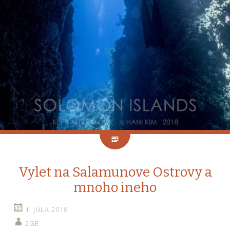
Vylet na Salamunove Ostrovy a
mnoho ineho
1. JÚLA 2018
2GE