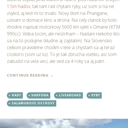
1.5m hadov
, tak tam rad chytam ryby, uz som si na ne
zvykol, aj ked mi to trvalo. Novy dom na Phangane,
uzivam si domace kino a drona. Na cely clanok by bolo
vhodne napisat motorkovy 5600 km vylet v Omane (KTM
990cc). Videa tocim, ale nestriham – hladam niekoho kto
sa na to podujme (kludne aj zaplatim). Na Slovensko
celkom pravidelne chodim v lete a chystam sa aj teraz
coskoro (som uz tu). To je tak zbrucha vsetko, asi som
zabudol na vela veci, ale ved za 4 roky sa aj patri…
CONTINUE READING
→
HADY
HARPUNA
LIVEABOARD
RYBY
SALAMUNOVE OSTROVY