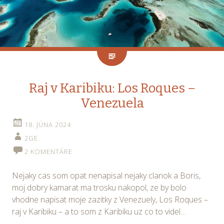
Raj v Karibiku: Los Roques –
Venezuela
18. JÚNA 2024
2GE
2 KOMENTÁRE
Nejaky cas som opat nenapisal nejaky clanok a Boris,
moj dobry kamarat ma trosku nakopol, ze by bolo
vhodne napisat moje zazitky z Venezuely, Los Roques –
raj v Karibiku – a to som z Karibiku uz co to videl…