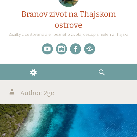
Branov zivot na Thajskom
ostrove
Zážitky z cestovania ale i bežného života, cestopis nielen z Thajska
Videogaleria
Instagram
Facebook
X
–
WIDGETS
SEARCH
(Twitter)
Author:
2ge