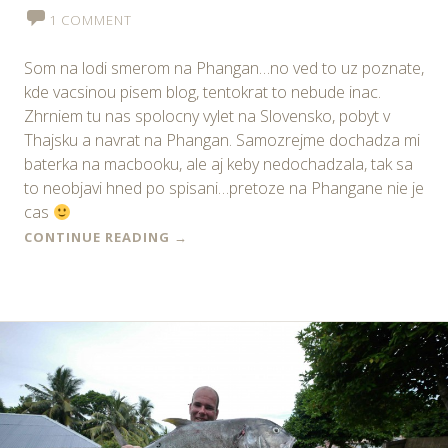
1 COMMENT
Som na lodi smerom na Phangan…no ved to uz poznate,
kde vacsinou pisem blog, tentokrat to nebude inac.
Zhrniem tu nas spolocny vylet na Slovensko, pobyt v
Thajsku a navrat na Phangan. Samozrejme dochadza mi
baterka na macbooku, ale aj keby nedochadzala, tak sa
to neobjavi hned po spisani…pretoze na Phangane nie je
cas
CONTINUE READING
→