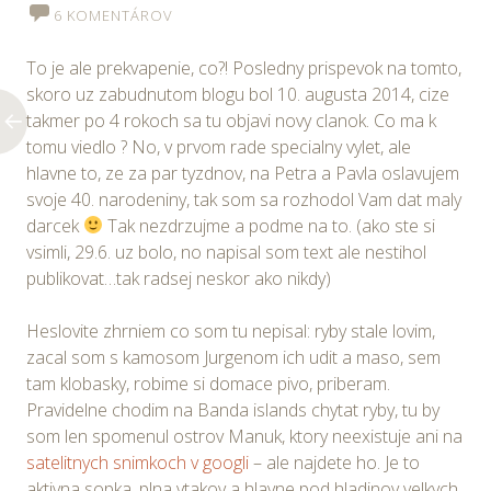
6 KOMENTÁROV
To je ale prekvapenie, co?! Posledny prispevok na tomto,
skoro uz zabudnutom blogu bol 10. augusta 2014, cize
takmer po 4 rokoch sa tu objavi novy clanok. Co ma k
tomu viedlo ? No, v prvom rade specialny vylet, ale
hlavne to, ze za par tyzdnov, na Petra a Pavla oslavujem
svoje 40. narodeniny, tak som sa rozhodol Vam dat maly
darcek
Tak nezdrzujme a podme na to. (ako ste si
vsimli, 29.6. uz bolo, no napisal som text ale nestihol
publikovat…tak radsej neskor ako nikdy)
Heslovite zhrniem co som tu nepisal: ryby stale lovim,
zacal som s kamosom Jurgenom ich udit a maso, sem
tam klobasky, robime si domace pivo, priberam.
Pravidelne chodim na Banda islands chytat ryby, tu by
som len spomenul ostrov Manuk, ktory neexistuje ani na
satelitnych snimkoch v googli
– ale najdete ho. Je to
aktivna sopka, plna vtakov a hlavne pod hladinov velkych