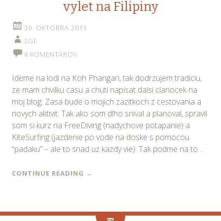
vylet na Filipiny
30. OKTÓBRA 2013
2GE
8 KOMENTÁROV
Ideme na lodi na Koh Phangan, tak dodrzujem tradiciu,
ze mam chvilku casu a chuti napisat dalsi clanocek na
moj blog. Zasa bude o mojich zazitkoch z cestovania a
novych aktivit. Tak ako som dlho snival a planoval, spravil
som si kurz na FreeDiving (nadychove potapanie) a
KiteSurfing (jazdenie po vode na doske s pomocou
“padaku” – ale to snad uz kazdy vie). Tak podme na to…
CONTINUE READING
→