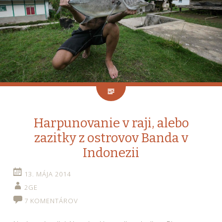
Harpunovanie v raji, alebo
zazitky z ostrovov Banda v
Indonezii
13. MÁJA 2014
2GE
7 KOMENTÁROV