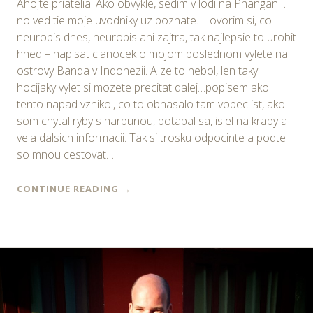
Ahojte priatelia! Ako obvykle, sedim v lodi na Phangan…
no ved tie moje uvodniky uz poznate. Hovorim si, co
neurobis dnes, neurobis ani zajtra, tak najlepsie to urobit
hned – napisat clanocek o mojom poslednom vylete na
ostrovy Banda v Indonezii. A ze to nebol, len taky
hocijaky vylet si mozete precitat dalej…popisem ako
tento napad vznikol, co to obnasalo tam vobec ist, ako
som chytal ryby s harpunou, potapal sa, isiel na kraby a
vela dalsich informacii. Tak si trosku odpocinte a podte
so mnou cestovat…
CONTINUE READING
→