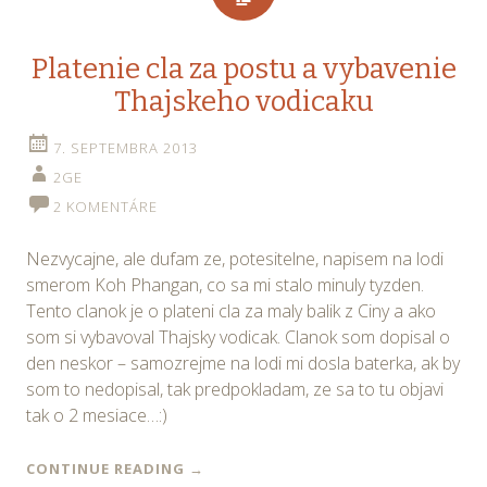
Platenie cla za postu a vybavenie
Thajskeho vodicaku
7. SEPTEMBRA 2013
2GE
2 KOMENTÁRE
Nezvycajne, ale dufam ze, potesitelne, napisem na lodi
smerom Koh Phangan, co sa mi stalo minuly tyzden.
Tento clanok je o plateni cla za maly balik z Ciny a ako
som si vybavoval Thajsky vodicak. Clanok som dopisal o
den neskor – samozrejme na lodi mi dosla baterka, ak by
som to nedopisal, tak predpokladam, ze sa to tu objavi
tak o 2 mesiace…:)
CONTINUE READING
→