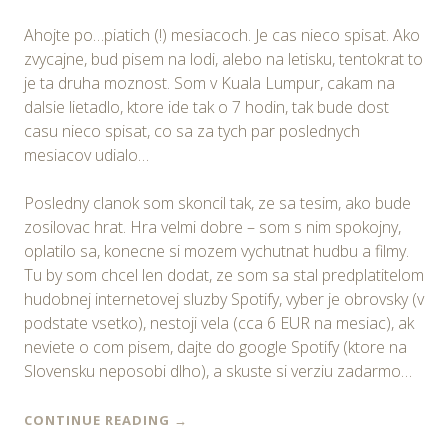
Ahojte po…piatich (!) mesiacoch. Je cas nieco spisat. Ako
zvycajne, bud pisem na lodi, alebo na letisku, tentokrat to
je ta druha moznost. Som v Kuala Lumpur, cakam na
dalsie lietadlo, ktore ide tak o 7 hodin, tak bude dost
casu nieco spisat, co sa za tych par poslednych
mesiacov udialo…
Posledny clanok som skoncil tak, ze sa tesim, ako bude
zosilovac hrat. Hra velmi dobre – som s nim spokojny,
oplatilo sa, konecne si mozem vychutnat hudbu a filmy.
Tu by som chcel len dodat, ze som sa stal predplatitelom
hudobnej internetovej sluzby Spotify, vyber je obrovsky (v
podstate vsetko), nestoji vela (cca 6 EUR na mesiac), ak
neviete o com pisem, dajte do google Spotify (ktore na
Slovensku neposobi dlho), a skuste si verziu zadarmo…
CONTINUE READING
→