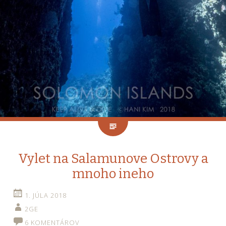
Vylet na Salamunove Ostrovy a
mnoho ineho
1. JÚLA 2018
2GE
6 KOMENTÁROV