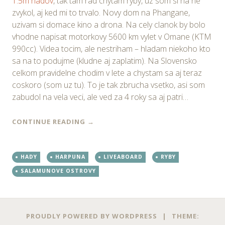
1.5m hadov
, tak tam rad chytam ryby, uz som si na ne
zvykol, aj ked mi to trvalo. Novy dom na Phangane,
uzivam si domace kino a drona. Na cely clanok by bolo
vhodne napisat motorkovy 5600 km vylet v Omane (KTM
990cc). Videa tocim, ale nestriham – hladam niekoho kto
sa na to podujme (kludne aj zaplatim). Na Slovensko
celkom pravidelne chodim v lete a chystam sa aj teraz
coskoro (som uz tu). To je tak zbrucha vsetko, asi som
zabudol na vela veci, ale ved za 4 roky sa aj patri…
CONTINUE READING
→
HADY
HARPUNA
LIVEABOARD
RYBY
SALAMUNOVE OSTROVY
PROUDLY POWERED BY WORDPRESS
|
THEME: