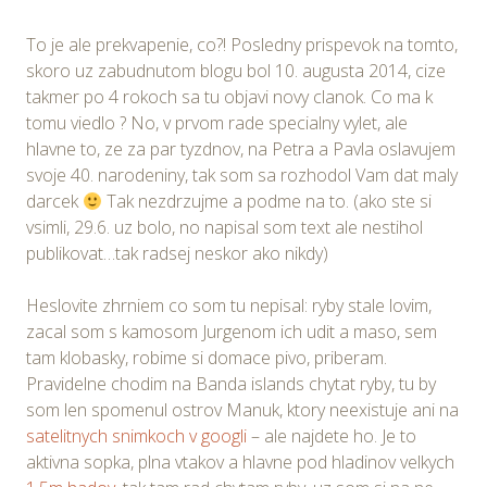
To je ale prekvapenie, co?! Posledny prispevok na tomto,
skoro uz zabudnutom blogu bol 10. augusta 2014, cize
takmer po 4 rokoch sa tu objavi novy clanok. Co ma k
tomu viedlo ? No, v prvom rade specialny vylet, ale
hlavne to, ze za par tyzdnov, na Petra a Pavla oslavujem
svoje 40. narodeniny, tak som sa rozhodol Vam dat maly
darcek
Tak nezdrzujme a podme na to. (ako ste si
vsimli, 29.6. uz bolo, no napisal som text ale nestihol
publikovat…tak radsej neskor ako nikdy)
Heslovite zhrniem co som tu nepisal: ryby stale lovim,
zacal som s kamosom Jurgenom ich udit a maso, sem
tam klobasky, robime si domace pivo, priberam.
Pravidelne chodim na Banda islands chytat ryby, tu by
som len spomenul ostrov Manuk, ktory neexistuje ani na
satelitnych snimkoch v googli
– ale najdete ho. Je to
aktivna sopka, plna vtakov a hlavne pod hladinov velkych